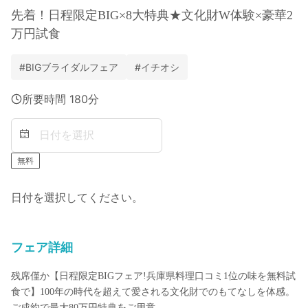
先着！日程限定BIG×8大特典★文化財W体験×豪華2
万円試食
#
BIGブライダルフェア
#
イチオシ
所要時間
180
分
無料
日付を選択してください。
フェア詳細
残席僅か【日程限定BIGフェア!兵庫県料理口コミ1位の味を無料試
食で】100年の時代を超えて愛される文化財でのもてなしを体感。
ご成約で最大80万円特典をご用意。