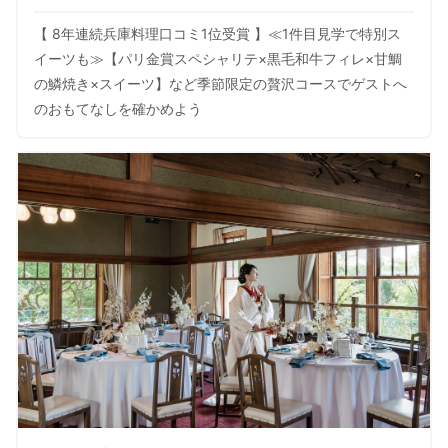
【 8年連続兵庫料理口コミ1位受賞 】≪1件目見学で特別ス
イーツも≫【パリ金賞スペシャリテ×黒毛和牛フィレ×甘鯛
の鱗焼き×スイーツ】など季節限定の贅沢コースでゲストへ
のおもてなしを確かめよう