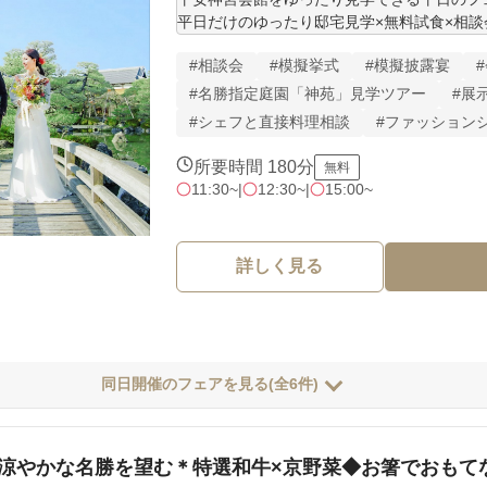
平日だけのゆったり邸宅見学×無料試食×相
カタチに。

#相談会
#模擬挙式
#模擬披露宴
口コミで先輩花嫁やゲストが絶賛するお料理を
#名勝指定庭園「神苑」見学ツアー
#展
#シェフと直接料理相談
#ファッション
京都を代表する、四季が彩る豊かな国の指定
ら過ごす平安神宮会館でのパーティ。ゲスト
所要時間 180分
無料
い。

11:30~
|
12:30~
|
15:00~
※時期人数に応じお得な特典をご用意してい
さい
詳しく見る
同日開催のフェアを見る(全6件)
涼やかな名勝を望む＊特選和牛×京野菜◆お箸でおもて