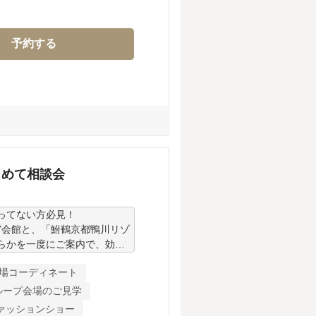
予約する
じめて相談会
てない方必見！

宮会館と、「鮒鶴京都鴨川リゾ
らかを一度にご案内で、効率
ャペルと神前式で悩む…」そ
会場コーディネート
ループ会場のご見学
ご案内

ァッションショー