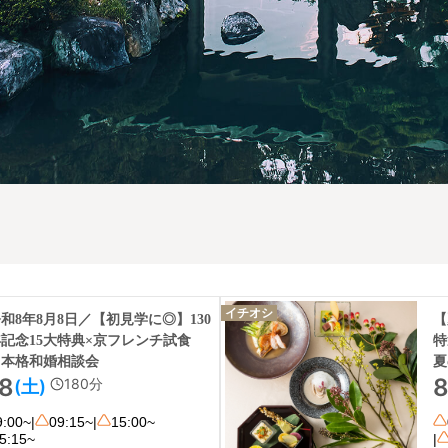
イチオシ
和8年8月8日／【初見学に◎】130
【
記念15大特典×京フレンチ試食
特
！本格和婚相談会
夏
/8
8
180
分
(土)
9:00~
|
09:15~
|
15:00~
5:15~
|