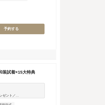
教式/人前式、和装での人前式
タイルをご提案。



タマイズが可能。おふたりの
予約する
い合わせはお早めに＞
装試着×15大特典
レゼント／

模擬挙式