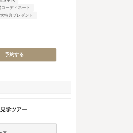
最大55万円OFFの15大特典
場コーディネート
イル相談会など満載！チャペル
15大特典プレゼント
日のイメージがぐっと深まる

予約する
がこの日限りで特別公開！

園見学ツアー
ア。
