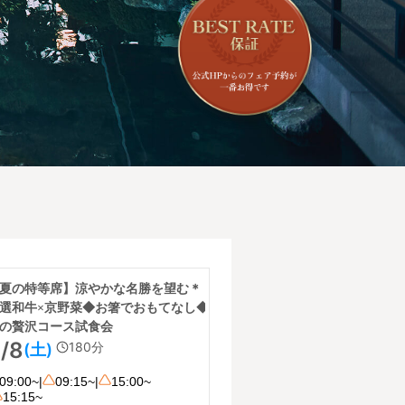
夏の特等席】涼やかな名勝を望む＊
選和牛×京野菜◆お箸でおもてなし◆
の贅沢コース試食会
/8
180
分
(土)
09:00~
|
09:15~
|
15:00~
15:15~