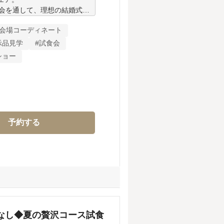
談会を通して、理想の結婚式を
#会場コーディネート
ご堪能ください。

示品見学
#試食会
ショー
名勝庭園「神苑」を望みなが
目線でぜひ一度ご体感くださ
ますので、お気軽にご相談くだ
予約する
なし◆夏の贅沢コース試食