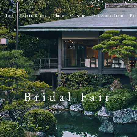
Top
Special Scene
Place
Cuisine
Dress and Item
Par
Bridal Fair