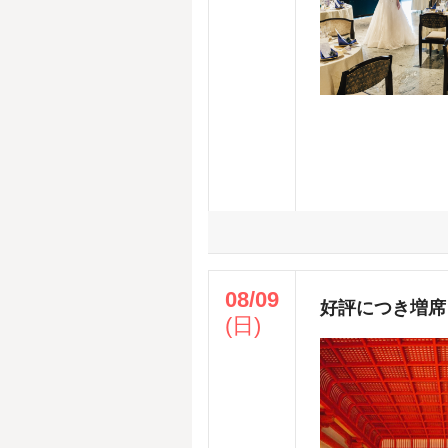
08/09
好評につき増席
(日)