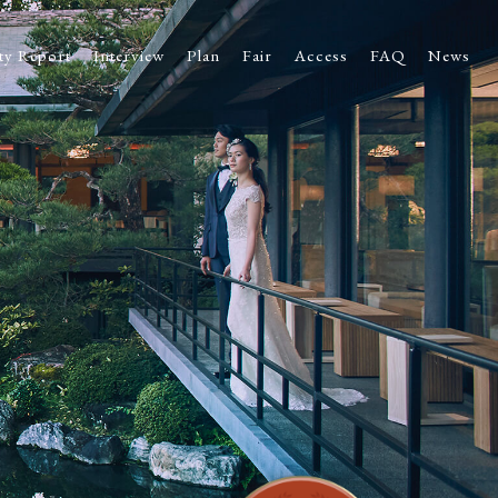
ty Report
Interview
Plan
Fair
Access
FAQ
News