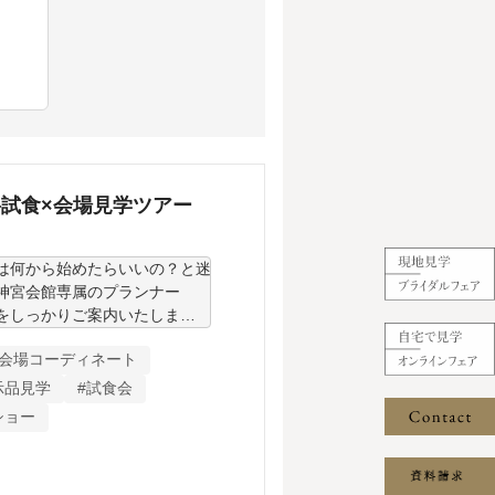
料試食×会場見学ツアー
は何から始めたらいいの？と迷
神宮会館専属のプランナー
をしっかりご案内いたしま
#会場コーディネート
★

示品見学
#試食会
ショー
ますので、お気軽にご相談くだ