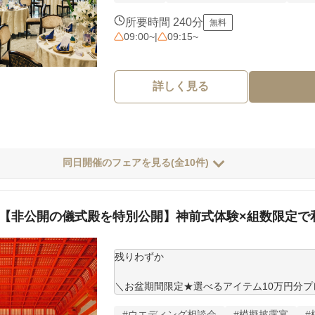
本格的な神前式から、チャペルでのキリスト
まで挙式スタイルを網羅。おふたりに最適なス
所要時間 240分
無料
09:00~
|
09:15~
■シンプル会食〜こだわりパーティーまで対応
人数やご予算、ご要望に合わせた柔軟なカス
「ちょうどいい」が必ず見つかります。

詳しく見る
＜2027年春までの空き枠僅かのため、お問
同日開催のフェアを見る(全10件)
【非公開の儀式殿を特別公開】神前式体験×組数限定で和
残りわずか

＼お盆期間限定★選べるアイテム10万円分プ
#ウエディング相談会
#模擬披露宴
#