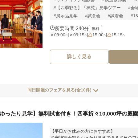
【通常非公開の挙式会場を大公開！】

京都和婚を3時間で体験できる2日間限定開催★
#【四季彩る】「神苑」見学ツアー
#会
プレゼント×先着順での和装試着×予算スタ
#展示品見学
#試食会
#試着会
#
式と迷う方にもおすすめ！

所要時間 240分
無料
◆先着4組限定！衣裳の試着体験

09:00~
|
09:15~
|
15:00~
|
15:15~
本フェア特別に衣裳試着をご用意。結婚式当
◆通常非公開の「儀式殿」限定公開！

詳しく見る
普段結婚式以外では見る事の出来ない儀式殿
同日開催のフェアを見る(全10件)
ゆったり見学】無料試食付き！四季折々10,000坪の庭
【平日がお休みの方におすすめ】

平安神宮会館をゆったり見学できる平日のフェ