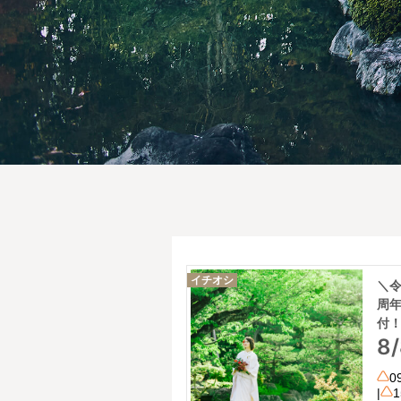
イチオシ
＼令
周年
付
8
0
|
1