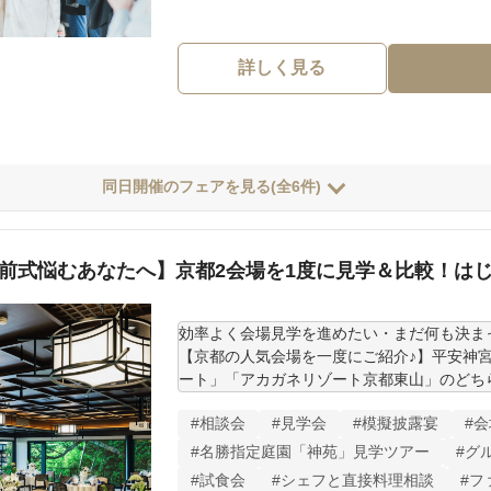
詳しく見る
同日開催のフェアを見る(全6件)
前式悩むあなたへ】京都2会場を1度に見学＆比較！は
効率よく会場見学を進めたい・まだ何も決まっ
【京都の人気会場を一度にご紹介♪】平安神
ート」「アカガネリゾート京都東山」のどち
的に見学できます！「和装は着たい。でもチ
#相談会
#見学会
#模擬披露宴
#
んなおふたりにおすすめ◎

#名勝指定庭園「神苑」見学ツアー
#グ
■挙式スタイルに精通したプロのプランナーが
#試食会
#シェフと直接料理相談
#フ