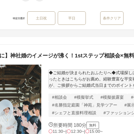
土日祝
平日
条件クリア
特定日選択
に】神社婚のイメージが沸く！1stステップ相談会×無
◆ご結婚が決まられたおふたりへ◆式場探し
ったときはこちらがお薦め。経験豊富な平安
が、ご挨拶からご結婚式当日までのポイント
す。

#相談会
#模擬挙式
#模擬披露宴
★2026年度京都府神社仏閣1位★7年連続受賞
#名勝指定庭園「神苑」見学ツアー
#展
#シェフと直接料理相談
#ファッション
※時期人数に応じお得な特典をご用意してい
さい
所要時間 180分
無料
11:30~
|
12:30~
|
15:00~