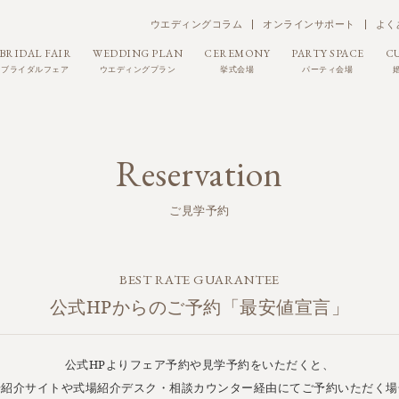
ウエディングコラム
オンラインサポート
よく
BRIDAL FAIR
WEDDING PLAN
CEREMONY
PARTY SPACE
C
ブライダルフェア
ウエディングプラン
挙式会場
パーティ会場
Reservation
ご見学予約
BEST RATE GUARANTEE
公式HPからのご予約「最安値宣言」
公式HPよりフェア予約や見学予約をいただくと、
場紹介サイトや式場紹介デスク・相談カウンター経由にてご予約いただく場