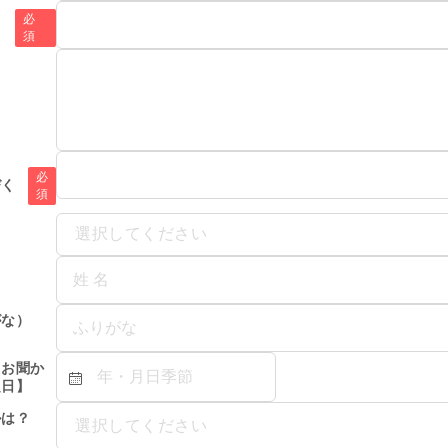
必
須
時
必
びく
須
選択してください
がな）
てお聞か
定日】
ルは？
選択してください