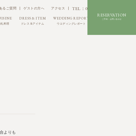
TEL：03-6280-6780
あるご質問
ゲストの方へ
アクセス
RESERVATION
UISINE
DRESS & ITEM
WEDDING REPORT
FACILITY
ご予約・お問い合わせ
婚礼料理
ドレス &アイテム
ウエディングレポート
施設紹介
合よりも