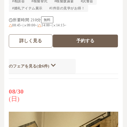
#相談会
#模擬挙式
#模擬披露宴
#試食会
#婚礼アイテム展示
#1件目の見学がお得！
所要時間 210分
無料
08:45~
|
09:00~
|
14:00~
|
14:15~
詳しく見る
予約する
開催のフェアを見る(全6件)
08/30
(日)