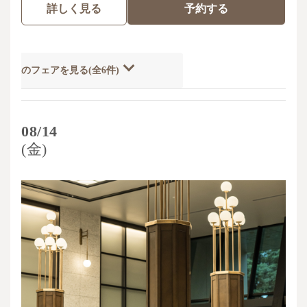
詳しく見る
予約する
開催のフェアを見る(全6件)
08/14
(金)