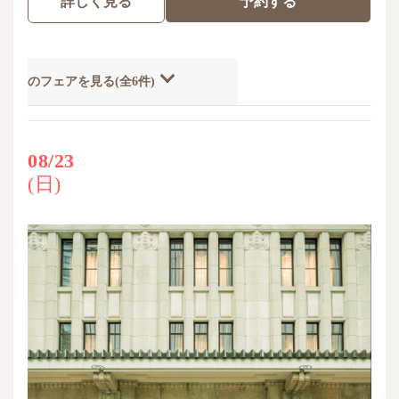
詳しく見る
予約する
開催のフェアを見る(全6件)
08/23
(日)