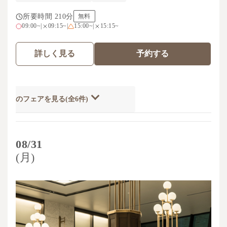
所要時間 210分
無料
09:00~
|
09:15~
|
15:00~
|
15:15~
詳しく見る
予約する
開催のフェアを見る(全6件)
08/31
(月)