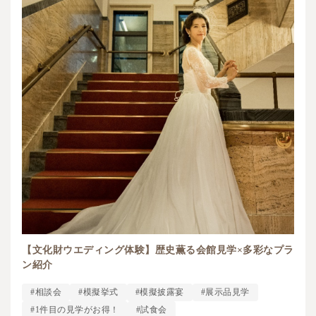
【文化財ウエディング体験】歴史薫る会館見学×多彩なプラ
ン紹介
#相談会
#模擬挙式
#模擬披露宴
#展示品見学
#1件目の見学がお得！
#試食会