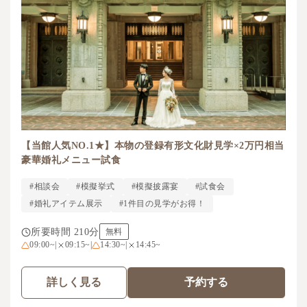
【当館人気NO.1★】本物の登録有形文化財見学×2万円相当
豪華婚礼メニュー試食
#相談会
#模擬挙式
#模擬披露宴
#試食会
#婚礼アイテム展示
#1件目の見学がお得！
所要時間 210分
無料
09:00~
|
09:15~
|
14:30~
|
14:45~
詳しく見る
予約する