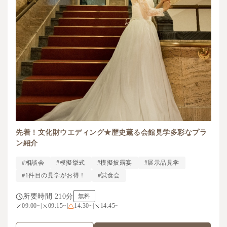
先着！文化財ウエディング★歴史薫る会館見学多彩なプラ
ン紹介
#相談会
#模擬挙式
#模擬披露宴
#展示品見学
#1件目の見学がお得！
#試食会
所要時間 210分
無料
09:00~
|
09:15~
|
14:30~
|
14:45~