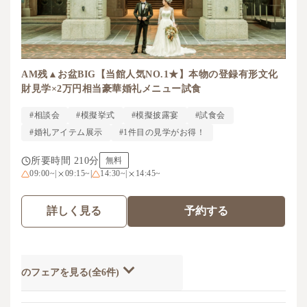
AM残▲お盆BIG【当館人気NO.1★】本物の登録有形文化
財見学×2万円相当豪華婚礼メニュー試食
#相談会
#模擬挙式
#模擬披露宴
#試食会
#婚礼アイテム展示
#1件目の見学がお得！
所要時間 210分
無料
09:00~
|
09:15~
|
14:30~
|
14:45~
詳しく見る
予約する
開催のフェアを見る(全6件)