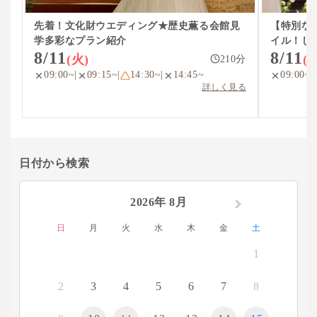
先着！文化財ウエディング★歴史薫る会館見
【特別な
学多彩なプラン紹介
イル！じ
8/11
8/11
(火)
(
210
分
09:00~
|
09:15~
|
14:30~
|
14:45~
09:00~
|
詳しく見る
日付から検索
2026年 8月
日
月
火
水
木
金
土
1
2
3
4
5
6
7
8