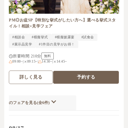
PM◎お盆SP【特別な挙式がしたい方へ】選べる挙式スタ
イル！相談×見学フェア
#相談会
#模擬挙式
#模擬披露宴
#試食会
#展示品見学
#1件目の見学がお得！
所要時間 210分
無料
09:00~
|
09:15~
|
14:30~
|
14:45~
詳しく見る
予約する
開催のフェアを見る(全6件)