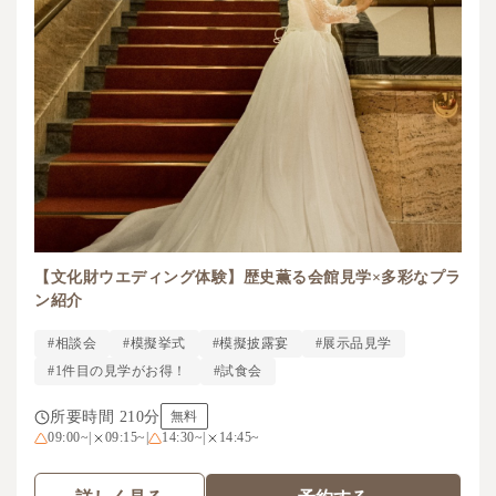
【文化財ウエディング体験】歴史薫る会館見学×多彩なプラ
ン紹介
#相談会
#模擬挙式
#模擬披露宴
#展示品見学
#1件目の見学がお得！
#試食会
所要時間 210分
無料
09:00~
|
09:15~
|
14:30~
|
14:45~