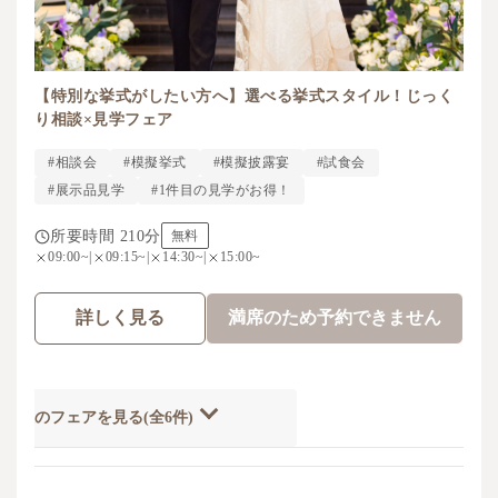
【特別な挙式がしたい方へ】選べる挙式スタイル！じっく
り相談×見学フェア
#相談会
#模擬挙式
#模擬披露宴
#試食会
#展示品見学
#1件目の見学がお得！
所要時間 210分
無料
09:00~
|
09:15~
|
14:30~
|
15:00~
詳しく見る
満席のため予約できません
開催のフェアを見る(全6件)