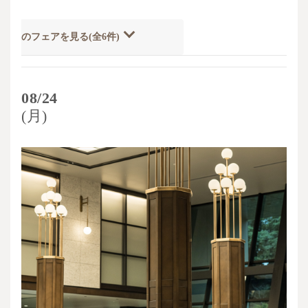
開催のフェアを見る(全6件)
08/24
(月)