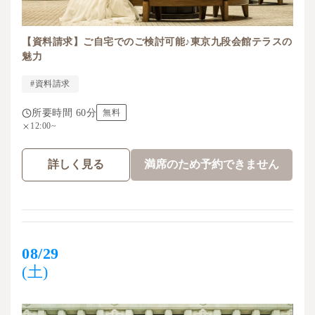
【資料請求】ご自宅でのご検討可能♪東京九段会館テラスの
魅力
#資料請求
所要時間 60分
無料
12:00~
詳しく見る
満席のため予約できません
08/29
(土)