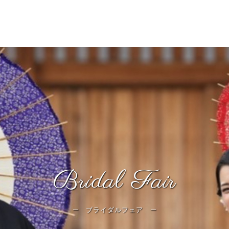
Bridal Fair
─
─
ブライダルフェア