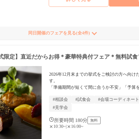
同日開催のフェアを見る(全4件)
の挙式限定】直近だからお得＊豪華特典付フェア＊無料試食
2026年12月末までの挙式をご検討の方へ向
す。

「準備期間が短くて間に合うか不安」「予算
挙げたい」そんなおふたりのため、プランナ
#相談会
#試食会
#会場コーディネー
ュールをご提案。直近だけの特別な「豪華特
ります。
#見学会
所要時間 180分
無料
10:30~
|
16:00~