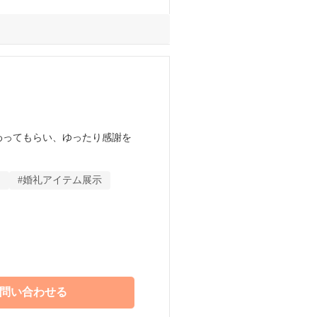
わってもらい、ゆったり感謝を
、NIPPONIAの少人数ウエ
ト
#婚礼アイテム展示
く、大切な家族との時間を1
加ください。
問い合わせる