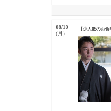
08/10
【少人数のお食
(月)