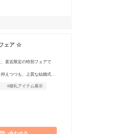
フェア ☆
けた、直近限定の特別フェアで
を抑えつつも、上質な結婚式を
ーが最短ルートでの準備スケジ
#婚礼アイテム展示
典」もご用意してお待ちしてお
問い合わせる