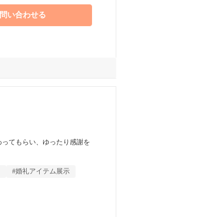
問い合わせる
わってもらい、ゆったり感謝を
、NIPPONIAの少人数ウエ
ト
#婚礼アイテム展示
く、大切な家族との時間を1
加ください。