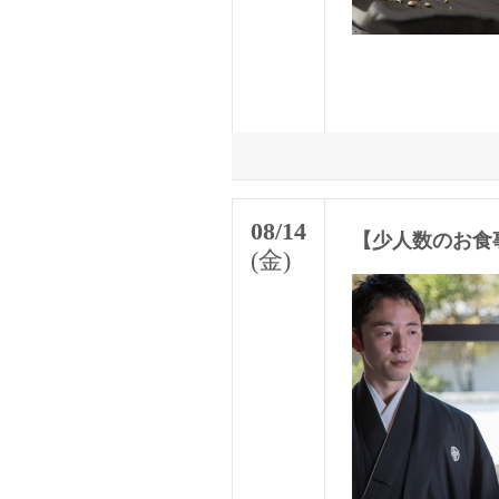
08/14
【少人数のお食
(金)