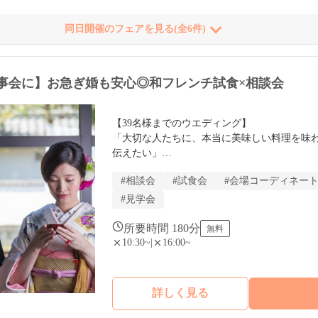
同日開催のフェアを見る(全6件)
事会に】お急ぎ婚も安心◎和フレンチ試食×相談会
【39名様までのウエディング】

「大切な人たちに、本当に美味しい料理を味
伝えたい」

そんなおもてなし重視のおふたりに選ばれている
#相談会
#試食会
#会場コーディネー
ディング専用の相談会です。派手な演出ではな
番に考えたいおふたりは、ぜひお気軽にご参
#見学会
所要時間 180分
無料
10:30~
|
16:00~
詳しく見る