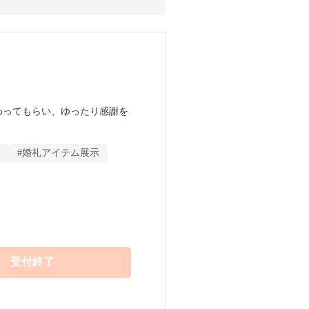
わってもらい、ゆったり感謝を
、NIPPONIAの少人数ウエ
ト
#婚礼アイテム展示
く、大切な家族との時間を1
加ください。
受付終了