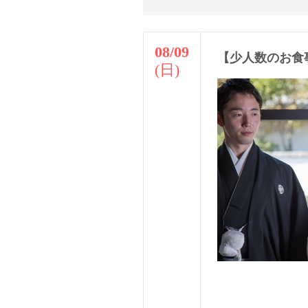
08/09
【少人数のお食
(日)