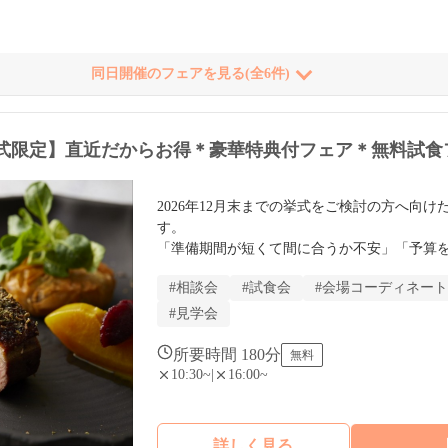
同日開催のフェアを見る(全6件)
の挙式限定】直近だからお得＊豪華特典付フェア＊無料試食
2026年12月末までの挙式をご検討の方へ向
す。

「準備期間が短くて間に合うか不安」「予算
挙げたい」そんなおふたりのため、プランナ
#相談会
#試食会
#会場コーディネート
ュールをご提案。直近だけの特別な「豪華特
ります。
#見学会
所要時間 180分
無料
10:30~
|
16:00~
詳しく見る