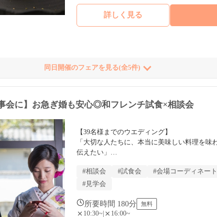
詳しく見る
同日開催のフェアを見る(全5件)
事会に】お急ぎ婚も安心◎和フレンチ試食×相談会
【39名様までのウエディング】

「大切な人たちに、本当に美味しい料理を味
伝えたい」

そんなおもてなし重視のおふたりに選ばれている
#相談会
#試食会
#会場コーディネー
ディング専用の相談会です。派手な演出ではな
番に考えたいおふたりは、ぜひお気軽にご参
#見学会
所要時間 180分
無料
10:30~
|
16:00~