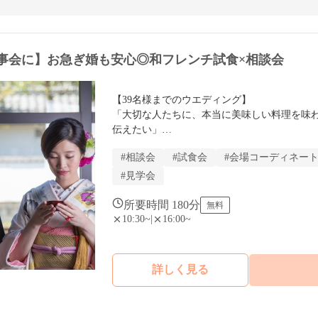
事会に】お急ぎ婚も安心◎和フレンチ試食×相談会
【39名様までのウエディング】

「大切な人たちに、本当に美味しい料理を味
伝えたい」

そんなおもてなし重視のおふたりに選ばれている
#相談会
#試食会
#会場コーディネー
ディング専用の相談会です。派手な演出ではな
番に考えたいおふたりは、ぜひお気軽にご参
#見学会
所要時間 180分
無料
10:30~
|
16:00~
詳しく見る