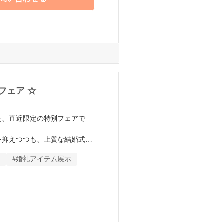
フェア ☆
けた、直近限定の特別フェアで
を抑えつつも、上質な結婚式を
ーが最短ルートでの準備スケジ
ト
#婚礼アイテム展示
典」もご用意してお待ちしてお